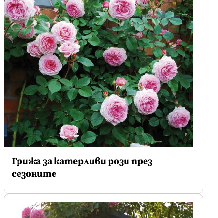
Грижа за катерливи рози през
сезоните