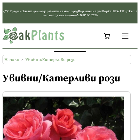
Към
🌿🌹 Градинският център работи само с предварителна уговорка! 📅📞 Свържете
съдържанието
се с нас за посещение📞0886 00 52 26
Начало
›
Увивни/Катерливи рози
Увивни/Катерливи рози