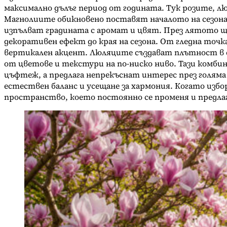
максимално дълъг период от годината. Тук розите, л
Магнолиите обикновено поставят началото на сезона
изпълват градината с аромат и цвят. През лятото
декоративен ефект до края на сезона. От гледна точ
вертикален акцент. Люляците създават плътност в 
от цветове и текстури на по-ниско ниво. Тази комбин
цъфтеж, а предлага непрекъснат интерес през голяма
естествен баланс и усещане за хармония. Когато изб
пространство, което постоянно се променя и предлага