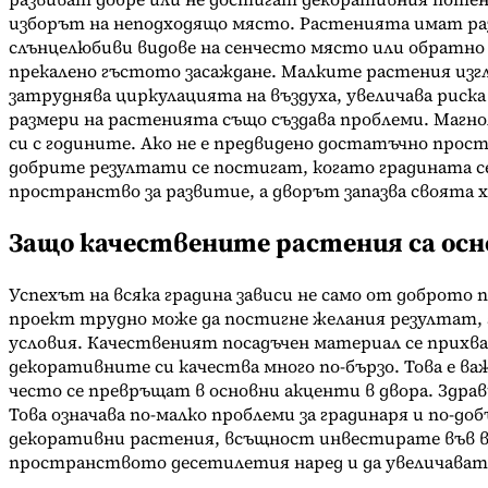
изборът на неподходящо място. Растенията имат раз
слънцелюбиви видове на сенчесто място или обратно 
прекалено гъстото засаждане. Малките растения изгл
затруднява циркулацията на въздуха, увеличава риск
размери на растенията също създава проблеми. Магн
си с годините. Ако не е предвидено достатъчно прост
добрите резултати се постигат, когато градината с
пространство за развитие, а дворът запазва своята 
Защо качествените растения са осн
Успехът на всяка градина зависи не само от доброто
проект трудно може да постигне желания резултат, 
условия. Качественият посадъчен материал се прихваща
декоративните си качества много по-бързо. Това е 
често се превръщат в основни акценти в двора. Здра
Това означава по-малко проблеми за градинаря и по-д
декоративни растения, всъщност инвестирате във ви
пространството десетилетия наред и да увеличават с