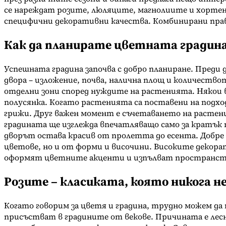
се нареждат розите, люляците, магнолиите и хортен
специфични декоративни качества. Комбинирани прав
Как да планирате цветната градин
Успешната градина започва с добро планиране. Преди
двора – изложение, почва, налична площ и количествот
отделни зони според нуждите на растенията. Някои в
полусянка. Когато растенията са поставени на подх
грижи. Друг важен момент е съчетаването на растен
градината ще изглежда впечатляващо само за кратък
дворът остава красив от пролетта до есента. Добре 
цветове, но и от форми и височини. Високите декор
оформят цветните акценти и изпълват пространст
Розите – класиката, която никога не
Когато говорим за цветя и градина, трудно можем да 
присъстват в градините от векове. Причината е лесн