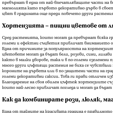
превърнат в една от най-впечатляващите части на вся
магнолията като първото декоративно дърво в своето
цвят в градината още преди повечето други растения
Хортензията – пищни цветове от л
Сред растенията, които могат да превърнат всяка г
големи и ефектни съцветия привличат вниманието ощ
Една от причините за популярността на хортензиите
цветовете могат да бъдат бели, розови, сини, лилави
както в малки дворове, така и в по-големи озеленени
много други цъфтящи растения не биха се чувствали т
короните на дървета или в по-защитени части на гра
големи декоративни саксии. Това ги прави отличен из
Благодарение на своя обилен цъфтеж хортензиите създ
които най-лесно привличат погледа и могат да бъда
Как да комбинирате рози, люляк, ма
Една от тайните на красивата градина е правилното 