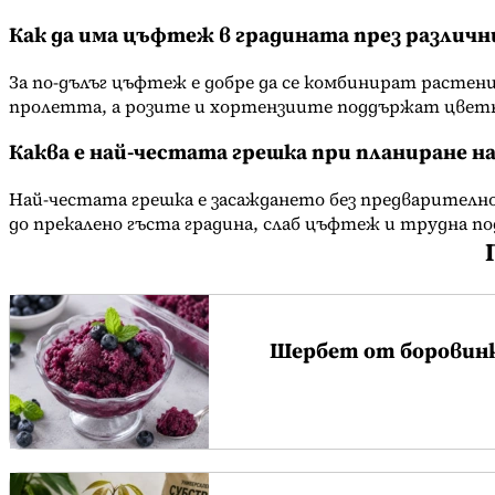
Как да има цъфтеж в градината през различн
За по-дълъг цъфтеж е добре да се комбинират расте
пролетта, а розите и хортензиите поддържат цветн
Каква е най-честата грешка при планиране на
Най-честата грешка е засаждането без предварително
до прекалено гъста градина, слаб цъфтеж и трудна п
Шербет от боровин