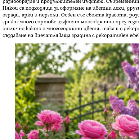
разнообразие и продължителен цъфтеж. Съвременни
Някои са подходящи за оформяне на цветни лехи, дру
огради, арки и перголи. Освен със своята красота, 
грижи много сортове цъфтят многократно през сезон
отлично както с многогодишни цветя, така и с декор
създаване на впечатляваща градина с декоративен еф