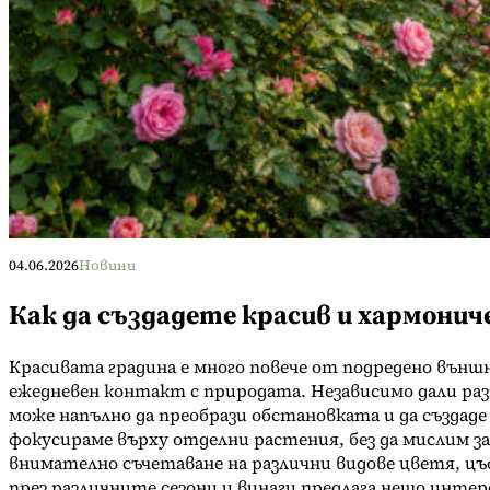
04.06.2026
Новини
Как да създадете красив и хармонич
Красивата градина е много повече от подредено външн
ежедневен контакт с природата. Независимо дали разп
може напълно да преобрази обстановката и да създаде
фокусираме върху отделни растения, без да мислим 
внимателно съчетаване на различни видове цветя, ц
през различните сезони и винаги предлага нещо инте