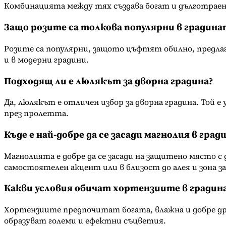
Комбинацията между тях създава богат и дълготрае
Защо розите са толкова популярни в градина
Розите са популярни, защото цъфтят обилно, предлаг
и в модерни градини.
Подходящ ли е люлякът за дворна градина?
Да, люлякът е отличен избор за дворна градина. Той 
през пролетта.
Къде е най-добре да се засади магнолия в град
Магнолията е добре да се засади на защитено място 
самостоятелен акцент или в близост до алея и зона з
Какви условия обичат хортензиите в градин
Хортензиите предпочитат богата, влажна и добре дре
образуват големи и ефектни съцветия.