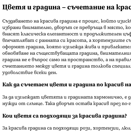
Цветя и градина – съчетание на кр
Създаването на красива градина е процес, който изис
избрани внимателно, дворът се превръща в място, ко
внасят класическа елегантност и продължителен ц
впечатляват с ранната си красота, а хортензиите с
оформят градина, която изглежда жива и привлекател
обновяване на съществуващата градина, внимателни
градина не е въпрос само на пространство, а на прав
съчетанието между цветя и градина толкова специал
удоволствие всеки ден.
Как да съчетаем цветя и градина по красив н
За да изглеждат цветята и градината хармонично, е 
нужди от слънце. Така дворът остава красив през по-
Кои цветя са подходящи за красива градина?
За красива градина са подходящи рози, хортензии, лю