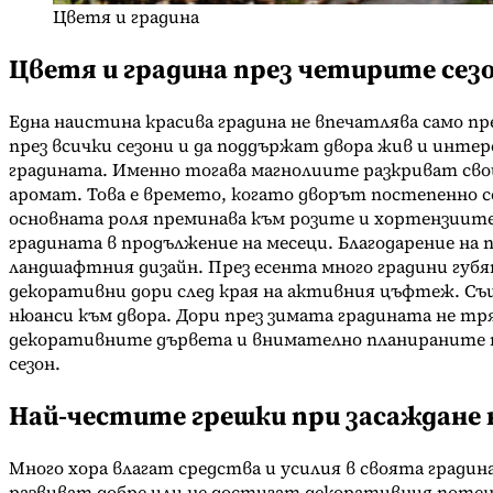
Цветя и градина
Цветя и градина през четирите сез
Една наистина красива градина не впечатлява само 
през всички сезони и да поддържат двора жив и инте
градината. Именно тогава магнолиите разкриват сво
аромат. Това е времето, когато дворът постепенно с
основната роля преминава към розите и хортензиите
градината в продължение на месеци. Благодарение на
ландшафтния дизайн. През есента много градини гу
декоративни дори след края на активния цъфтеж. С
нюанси към двора. Дори през зимата градината не тр
декоративните дървета и внимателно планираните п
сезон.
Най-честите грешки при засаждане
Много хора влагат средства и усилия в своята градин
развиват добре или не достигат декоративния потен