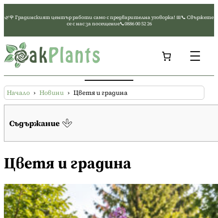
Към
🌿🌹 Градинският център работи само с предварителна уговорка! 📅📞 Свържете
съдържанието
се с нас за посещение📞0886 00 52 26
Начало
›
Новини
›
Цветя и градина
Съдържание
Цветя и градина