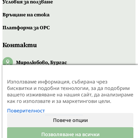
Условия за ползване
Връщане на стока
Платформа за OPC
Контакти
Миролюбово, Бургас
0886005226
Използваме информация, събирана чрез
oakplantsltd@gmail.com
бисквитки и подобни технологии, за да подобрим
вашето изживяване на нашия сайт, да анализираме
как го използвате и за маркетингови цели.
Поверителност
Повече опции
Обслужване на клиенти:
📞 Телефон: 088 600 52 26
⏰ Понеделник – Петък: 08:00 – 17:00 ч.
Позволяване на всички