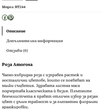
л
Модел:
HT244
и
ч
Facebook
Pinterest
е
с
т
Описание
в
о
Допълнителна информация
з
а
Отзиви (0)
Р
о
Роза Amorosa
з
а
Чаено-хибридна роза с изправен растеж и
A
носталгични цветове, които се появяват на
m
малки съцветия. Здравата листна маса
o
подчертава класическата ѝ визия. Плътните
r
венчелистчета я правят отличен избор за рязан
o
цвят с дълга трайност и за елегантни флорални
s
аранжировки.