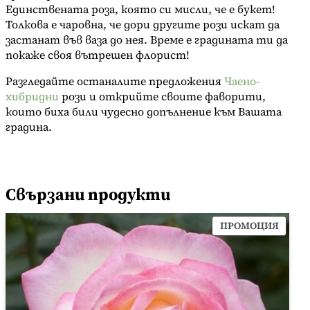
a
Единствената роза, която си мисли, че е букет!
Толкова е чаровна, че дори другите рози искат да
застанат във ваза до нея. Време е градината ти да
покаже своя вътрешен флорист!
Разгледайте останалите предложения
Чаено-
хибридни
рози и открийте своите фаворити,
които биха били чудесно допълнение към Вашата
градина.
Свързани продукти
ПРОД
ПРОМОЦИЯ
С
НАМА