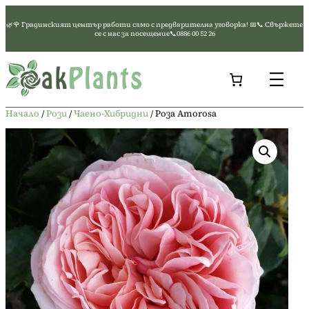
Към
🌿🌹 Градинският център работи само с предварителна уговорка! 📅📞 Свържете
съдържанието
се с нас за посещение📞0886 00 52 26
Начало
/
Рози
/
Чаено-Хибридни
/ Роза Amorosa