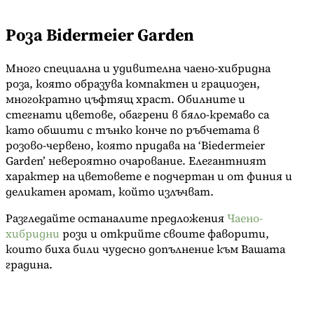
Роза Bidermeier Garden
Много специална и удивителна чаено-хибридна
роза, която образува компактен и грациозен,
многократно цъфтящ храст. Обилните и
стегнати цветове, обагрени в бяло-кремаво са
като обшити с тънко конче по ръбчетата в
розово-червено, която придава на ‘Biedermeier
Garden’ невероятно очарование. Елегантният
характер на цветовете е подчертан и от финия и
деликатен аромат, който излъчват.
Разгледайте останалите предложения
Чаено-
хибридни
рози и открийте своите фаворити,
които биха били чудесно допълнение към Вашата
градина.