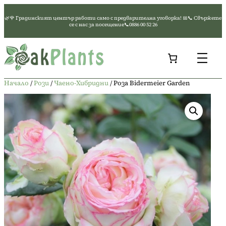
Към
🌿🌹 Градинският център работи само с предварителна уговорка! 📅📞 Свържете
съдържанието
се с нас за посещение📞0886 00 52 26
Начало
/
Рози
/
Чаено-Хибридни
/ Роза Bidermeier Garden