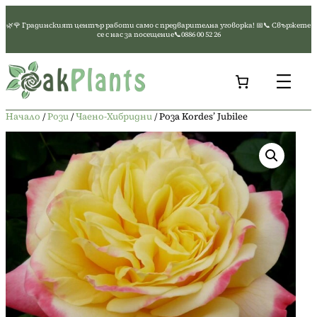
Към
🌿🌹 Градинският център работи само с предварителна уговорка! 📅📞 Свържете
съдържанието
се с нас за посещение📞0886 00 52 26
Начало
/
Рози
/
Чаено-Хибридни
/ Роза Kordes’ Jubilee