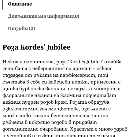
с
Описание
т
в
Допълнителна информация
о
Отзиви (2)
з
а
Р
Роза Kordes’ Jubilee
о
з
Нежна и пленителна, роза ‘Kordes Jubilee‘ омайва
а
сетивата с невероятния си аромат – сякаш
K
създаден от ръката на парфюмерист, той
o
съчетава в себе си кайсиеви нотки, примесени с
r
щипка бурбонска ванилия и сладък хелиотроп, а
d
флоралните нюанси на жасмина подчертават
e
нежния пудрен розов крем. Розата образува
s
изключително големи цветове, изпълнени с
'
множество жълти венчелистчета, чиито
J
ръбчета в искрящо розово й придават
u
допълнително очарование. Храстът е много здрав
b
и устойчив и цъфти многократно през целия
i