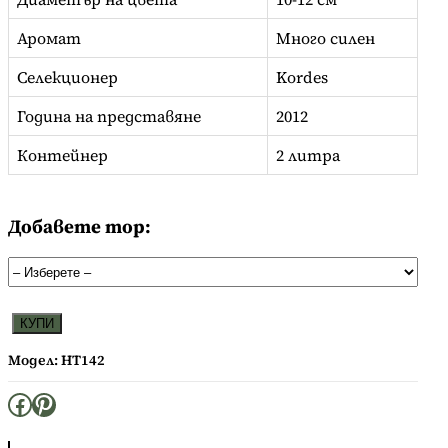
Аромат
Много силен
Селекционер
Kordes
Година на представяне
2012
Контейнер
2 литра
Добавете тор:
к
КУПИ
о
Модел:
HT142
л
и
Facebook
Pinterest
ч
е