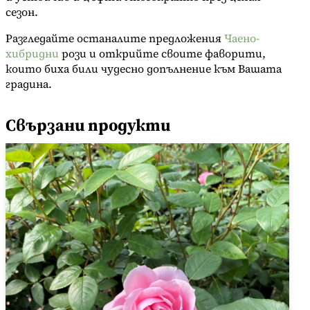
сезон.
l
e
Разгледайте останалите предложения
Чаено-
e
хибридни
рози и открийте своите фаворити,
които биха били чудесно допълнение към Вашата
градина.
Свързани продукти