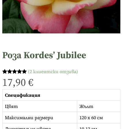
Роза Kordes’ Jubilee
(2 клиентски отзива)
17,90
€
Оценен
2
5.00
от 5,
базирано
Спецификация
на
Цвят
Жълт
потребител
ски оценки
Максимални размери
120 x 60 см
Диаметър на цвета
10-12 см