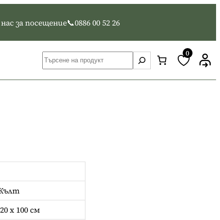
ас за посещение📞0886 00 52 26
0
Т
Ъ
Р
С
Е
Н
Е
Жълт
20 x 100 см