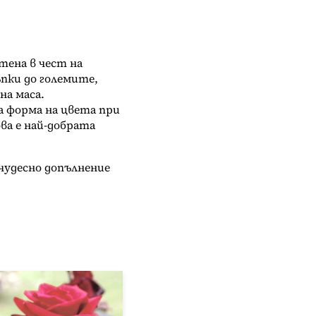
тена в чест на
пки до големите,
на маса.
а форма на цвета при
ва е най-добрата
чудесно допълнение