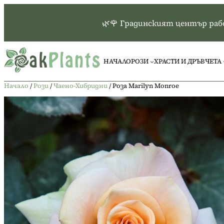
Към
съдържанието
🌿🌹 Градинският център работ
НАЧАЛО
РОЗИ
ХРАСТИ И ДРЪВЧЕТА
Начало
/
Рози
/
Чаено-Хибридни
/ Роза Marilyn Monroe