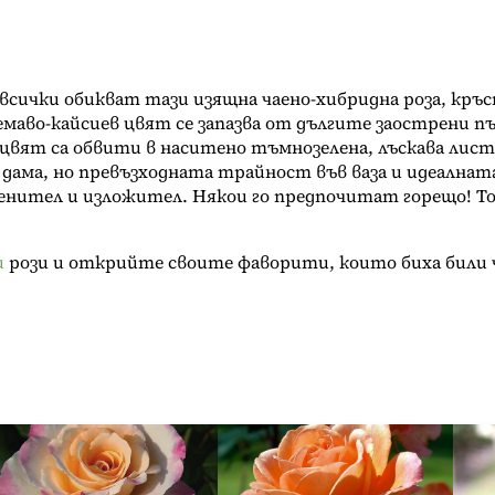
сички обикват тази изящна чаено-хибридна роза, кръс
аво-кайсиев цвят се запазва от дългите заострени пъ
цвят са обвити в наситено тъмнозелена, лъскава лист
дама, но превъзходната трайност във ваза и идеалнат
енител и изложител. Някои го предпочитат горещо! То
и
рози и открийте своите фаворити, които биха били 