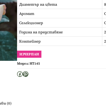
Диаметър на цвета
8
Аромат
Селекционер
Година на представяне
2
Контейнер
ИЗЧЕРПАН
Модел:
HT145
Facebook
Pinterest
ви (0)