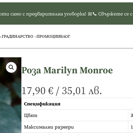
и само с предварителна уговорка! 📅📞 Свържете се с н
ГРАДИНАРСТВО
ПРОМОЦИИ
БЛОГ
Роза Marilyn Monroe
17,90
€
/
35,01
лв.
Спецификация
Цвят
Максимални размери
1