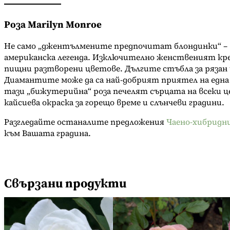
Роза Marilyn Monroe
Не само „джентълмените предпочитат блондинки“ – в
американска легенда. Изключително женственият крем
пищни разтворени цветове. Дългите стъбла за рязан 
Диамантите може да са най-добрият приятел на една 
тази „бижутерийна“ роза печелят сърцата на всеки ц
кайсиева окраска за горещо време и слънчеви градини.
Разгледайте останалите предложения
Чаено-хибридн
към Вашата градина.
Свързани продукти