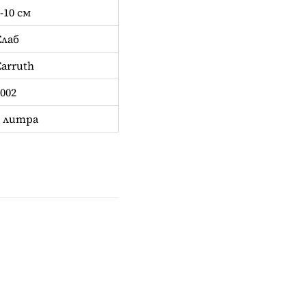
-10 см
Слаб
Carruth
002
2 литра